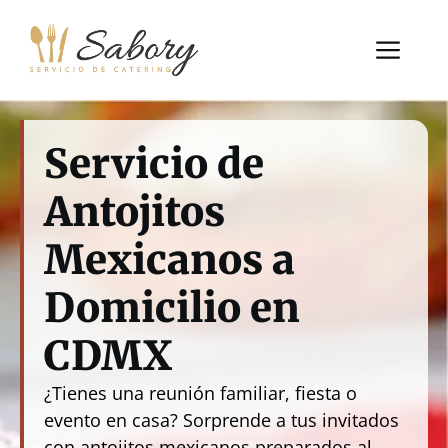
Saltar
al
Me
contenido
Servicio de
Antojitos
Mexicanos a
Domicilio en
CDMX
¿Tienes una reunión familiar, fiesta o
evento en casa? Sorprende a tus invitados
con antojitos mexicanos preparados al