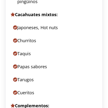
pingüinos
Cacahuates mixtos:
Japoneses, Hot nuts
Churritos
Taquis
Papas sabores
Tarugos
Cueritos
Complementos: