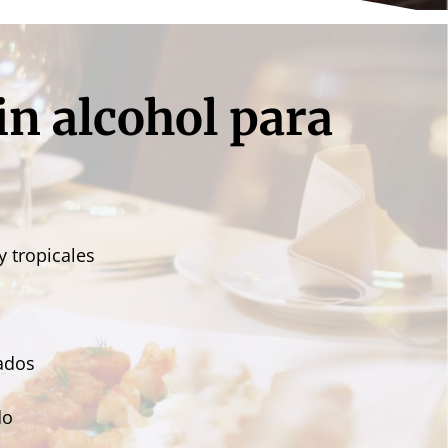
in alcohol para
 tropicales
zados
do