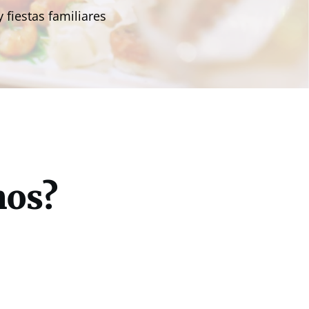
fiestas familiares
mos?