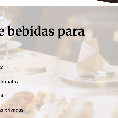
de bebidas para
co
 temática
nto
as privadas