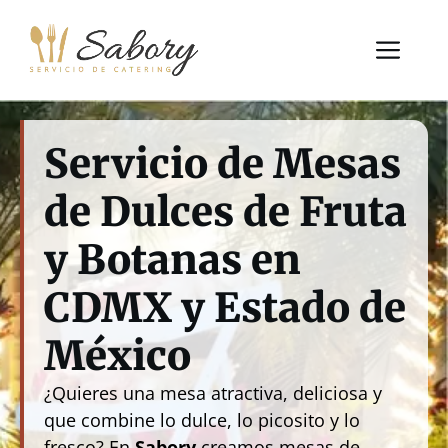
Saltar
al
Me
contenido
Servicio de Mesas
de Dulces de Fruta
y Botanas en
CDMX y Estado de
México
¿Quieres una mesa atractiva, deliciosa y
que combine lo dulce, lo picosito y lo
fresco? En
Sabory
creamos mesas de