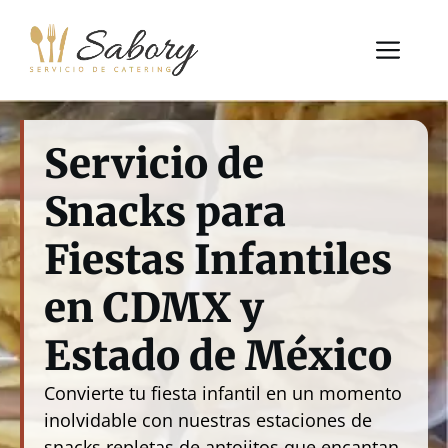
Saltar
al
Me
contenido
Servicio de
Snacks para
Fiestas Infantiles
en CDMX y
Estado de México
Convierte tu fiesta infantil en un momento
inolvidable con nuestras estaciones de
snacks repletas de antojitos que encantan