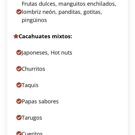
Frutas dulces, manguitos enchilados,
lombriz neón, panditas, gotitas,
pingüinos
Cacahuates mixtos:
Japoneses, Hot nuts
Churritos
Taquis
Papas sabores
Tarugos
Cueritos