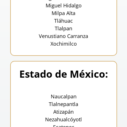
Miguel Hidalgo
Milpa Alta
Tláhuac
Tlalpan
Venustiano Carranza
Xochimilco
Estado de México:
Naucalpan
Tlalnepantla
Atizapán
Nezahualcóyotl
Ecatepec